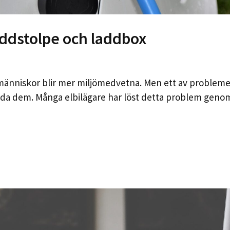
addstolpe och laddbox
tt människor blir mer miljömedvetna. Men ett av problem
 ladda dem. Många elbilägare har löst detta problem geno