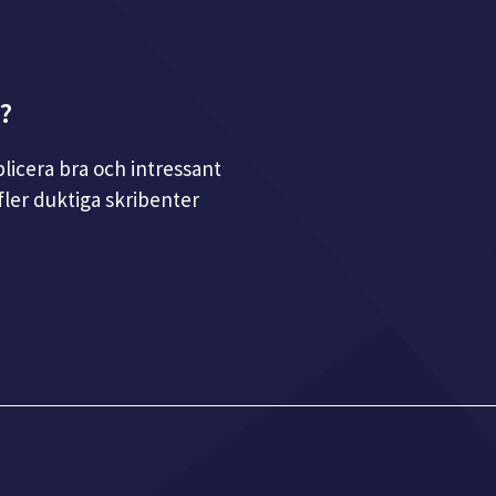
r?
licera bra och intressant
fler duktiga skribenter