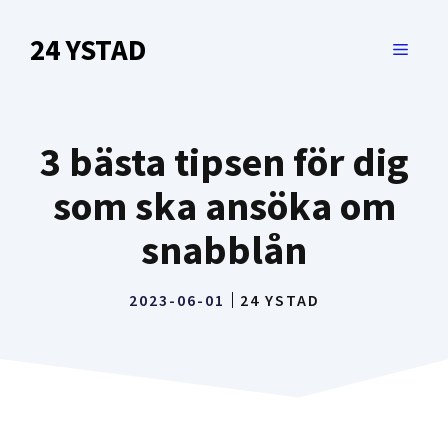
Hoppa
till
24 YSTAD
MENY
innehåll
3 bästa tipsen för dig
som ska ansöka om
snabblån
2023-06-01
24 YSTAD