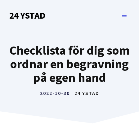
Hoppa
till
24 YSTAD
MENY
innehåll
Checklista för dig som
ordnar en begravning
på egen hand
2022-10-30
24 YSTAD